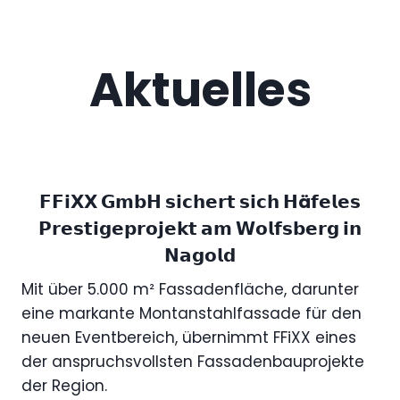
Aktuelles
𝗙𝗙𝗶𝗫𝗫 𝗚𝗺𝗯𝗛 𝘀𝗶𝗰𝗵𝗲𝗿𝘁 𝘀𝗶𝗰𝗵 𝗛ä𝗳𝗲𝗹𝗲𝘀
𝗣𝗿𝗲𝘀𝘁𝗶𝗴𝗲𝗽𝗿𝗼𝗷𝗲𝗸𝘁 𝗮𝗺 𝗪𝗼𝗹𝗳𝘀𝗯𝗲𝗿𝗴 𝗶𝗻
𝗡𝗮𝗴𝗼𝗹𝗱
Mit über 5.000 m² Fassadenfläche, darunter
eine markante Montanstahlfassade für den
neuen Eventbereich, übernimmt FFiXX eines
der anspruchsvollsten Fassadenbauprojekte
der Region.